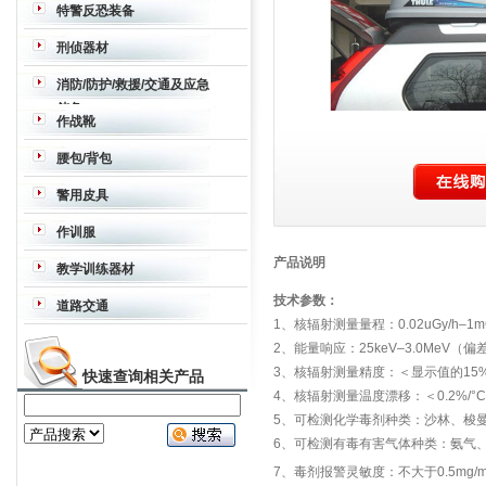
特警反恐装备
战术背心
护肘护膝
强光眩目器
作战靴
刑侦器材
手套
战术枪背带
护目镜
防弹衣
防弹防
望远镜
夜视仪
热成像仪
密拍、取证
消防/防护/救援/交通及应急
刺战术背心
防弹头盔
防弹面罩
背囊
防
储备
暴服
头盔
盾牌
声波驱散器
破拆钩
快
作战靴
速破玻璃器
消防斧/撬杠强力组合
手动
空气呼吸器
作战靴
腰包/背包
破拆工具组
军事应急反应套装
动力冲
击工具
组合撞击锤
驱散器
工具钳
切割
腰包/背包
警用皮具
锯
皮具
作训服
作训服
产品说明
教学训练器材
技术参数：
道路交通
1、核辐射测量量程：0.02uGy/h–1m
2、能量响应：25keV–3.0MeV（偏
3、核辐射测量精度：＜显示值的15
快速查询相关产品
4、核辐射测量温度漂移：＜0.2%/°
5、可检测化学毒剂种类：沙林、梭
6、可检测有毒有害气体种类：氨气
7、毒剂报警灵敏度：不大于0.5mg/