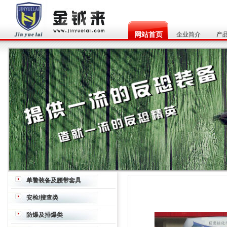
网站首页
企业简介
产
单警装备及腰带套具
腰带
枪套
枪箱/枪包
水壶
安检/搜查类
炸药、毒品探测器
危险液体检查仪
穿
防爆及排爆类
墙雷达