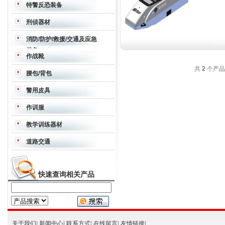
特警反恐装备
战术背心
护肘护膝
强光眩目器
作战靴
刑侦器材
手套
战术枪背带
护目镜
防弹衣
防弹防
望远镜
夜视仪
热成像仪
密拍、取证
消防/防护/救援/交通及应急
刺战术背心
防弹头盔
防弹面罩
背囊
防
储备
暴服
头盔
盾牌
声波驱散器
破拆钩
快
作战靴
速破玻璃器
消防斧/撬杠强力组合
手动
空气呼吸器
共
2
个产品
作战靴
腰包/背包
破拆工具组
军事应急反应套装
动力冲
击工具
组合撞击锤
驱散器
工具钳
切割
腰包/背包
警用皮具
锯
皮具
作训服
作训服
教学训练器材
道路交通
快速查询相关产品
关于我们
|
新闻中心
|
联系方式
|
在线留言
|
友情链接
|