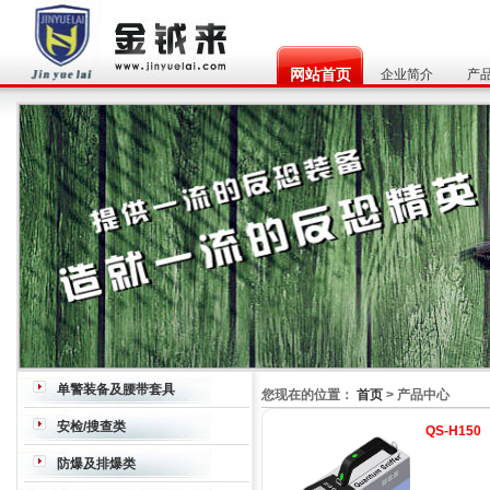
网站首页
企业简介
产
单警装备及腰带套具
您现在的位置：
首页
> 产品中心
腰带
枪套
枪箱/枪包
水壶
安检/搜查类
QS-H150
炸药、毒品探测器
危险液体检查仪
穿
防爆及排爆类
墙雷达