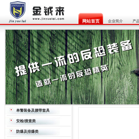
网站首页
企业简介
产
单警装备及腰带套具
腰带
枪套
枪箱/枪包
水壶
安检/搜查类
炸药、毒品探测器
危险液体检查仪
穿
防爆及排爆类
墙雷达