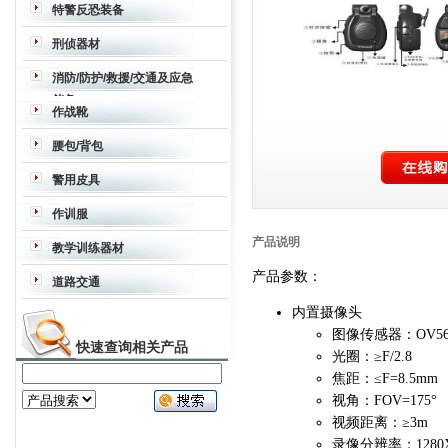
特警反恐装备
战术背心
护肘护膝
强光眩目器
作战靴
刑侦器材
手套
战术枪背带
护目镜
防弹衣
防弹防
望远镜
夜视仪
热成像仪
密拍、取证
消防/防护/救援/交通及应急
刺战术背心
防弹头盔
防弹面罩
背囊
防
储备
暴服
头盔
盾牌
声波驱散器
破拆钩
快
作战靴
速破玻璃器
消防斧/撬杠强力组合
手动
空气呼吸器
作战靴
腰包/背包
破拆工具组
军事应急反应套装
动力冲
击工具
组合撞击锤
驱散器
工具钳
切割
腰包/背包
警用皮具
锯
皮具
作训服
作训服
产品说明
教学训练器材
产品参数：
道路交通
内置摄像头
图像传感器：OV5653
快速查询相关产品
光圈：≥F/2.8
焦距：≤F=8.5mm
视角：FOV=175°
视频距离：≥3m
录像分辨率：1280X7