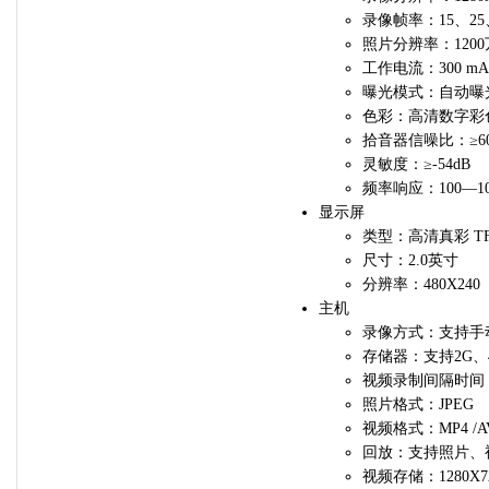
录像帧率：15、25
照片分辨率：1200
工作电流：300 mA
曝光模式：自动曝
色彩：高清数字彩
拾音器信噪比：≥60
灵敏度：≥-54dB
频率响应：100—1
显示屏
类型：高清真彩 TF
尺寸：2.0英
分辨率：480X240
主机
录像方式：支持手
存储器：支持2G、4
视频录制间隔时间：
照片格式：JPEG
视频格式：MP4 /A
回放：支持照片、
视频存储：1280X720