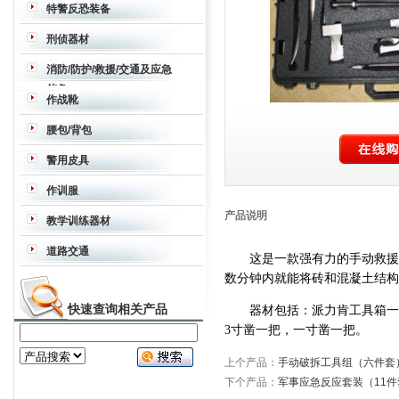
特警反恐装备
战术背心
护肘护膝
强光眩目器
作战靴
刑侦器材
手套
战术枪背带
护目镜
防弹衣
防弹防
望远镜
夜视仪
热成像仪
密拍、取证
消防/防护/救援/交通及应急
刺战术背心
防弹头盔
防弹面罩
背囊
防
储备
暴服
头盔
盾牌
声波驱散器
破拆钩
快
作战靴
速破玻璃器
消防斧/撬杠强力组合
手动
空气呼吸器
作战靴
腰包/背包
破拆工具组
军事应急反应套装
动力冲
击工具
组合撞击锤
驱散器
工具钳
切割
腰包/背包
警用皮具
锯
皮具
作训服
作训服
产品说明
教学训练器材
道路交通
这是一款强有力的手动救援
数分钟内就能将砖和混凝土结构
快速查询相关产品
器材包括：派力肯工具箱一
3寸凿一把，一寸凿一把。
上个产品：
手动破拆工具组（六件套
下个产品：
军事应急反应套装（11件