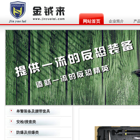
网站首页
企业简介
产
单警装备及腰带套具
腰带
枪套
枪箱/枪包
水壶
安检/搜查类
炸药、毒品探测器
危险液体检查仪
穿
防爆及排爆类
墙雷达